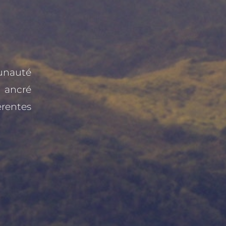
unauté
t ancré
rentes