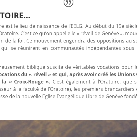
STOIRE…
ire est le lieu de naissance de l’EELG. Au début du 19e siè
’Oratoire. C’est ce qu’on appelle le « réveil de Genève », mou
en de la foi. Ce mouvement engendra des oppositions au sei
 qui se réunirent en communautés indépendantes sous l’
reusement biblique suscita de véritables vocations pour l
vocations du « réveil » et qui, après avoir créé les Unio
la « Croix-Rouge ».
C’est également à l’Oratoire, que s
seur à la faculté de l’Oratoire), les premiers brancardiers
oisse de la nouvelle Eglise Evangélique Libre de Genève fond