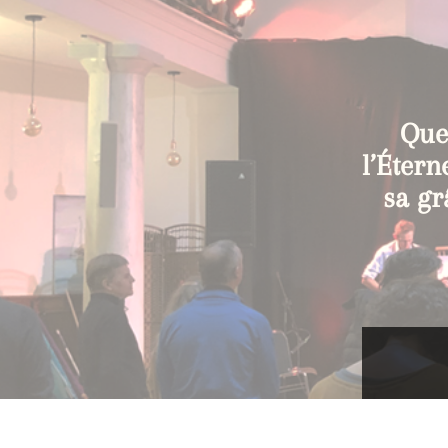
Que 
l’Étern
sa gr