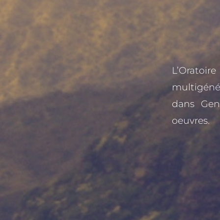
L’Oratoir
multigéné
dans Genè
oeuvres.