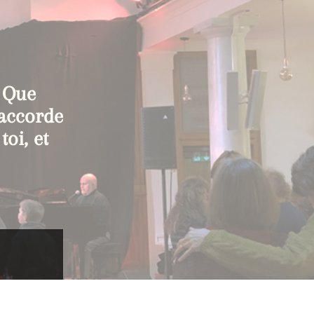
! Que
t’accorde
toi, et